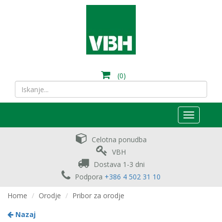
(0)
Toggle
navigation
Celotna ponudba
VBH
Dostava 1-3 dni
Podpora
+386 4 502 31 10
Home
Orodje
Pribor za orodje
Nazaj