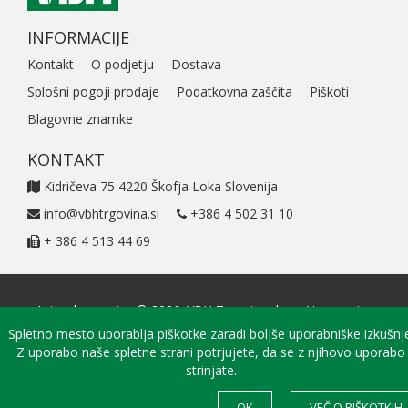
INFORMACIJE
Kontakt
O podjetju
Dostava
Splošni pogoji prodaje
Podatkovna zaščita
Piškoti
Blagovne znamke
KONTAKT
Kidričeva 75 4220 Škofja Loka Slovenija
info@vbhtrgovina.si
+386 4 502 31 10
+ 386 4 513 44 69
Avtorske pravice © 2026. VBH Trgovina d.o.o. Vse pravice
pridržane. | VBH Trgovina 24
Spletno mesto uporablja piškotke zaradi boljše uporabniške izkušnje
Z uporabo naše spletne strani potrjujete, da se z njihovo uporabo
strinjate.
OK
VEČ O PIŠKOTKIH